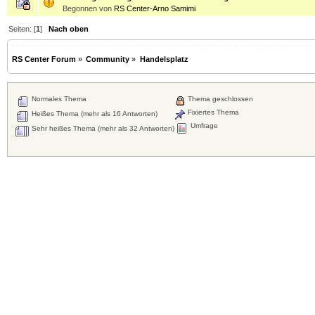
Begonnen von
RS Center-Arno Samimi
Seiten: [
1
]
Nach oben
RS Center Forum
»
Community
»
Handelsplatz
Normales Thema
Thema geschlossen
Fixiertes Thema
Heißes Thema (mehr als 16 Antworten)
Umfrage
Sehr heißes Thema (mehr als 32 Antworten)