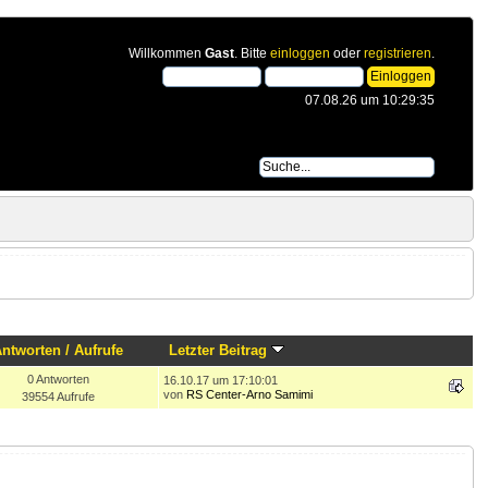
Willkommen
Gast
. Bitte
einloggen
oder
registrieren
.
07.08.26 um 10:29:35
Antworten
/
Aufrufe
Letzter Beitrag
0 Antworten
16.10.17 um 17:10:01
von
RS Center-Arno Samimi
39554 Aufrufe