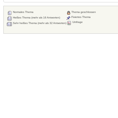
Normales Thema
Thema geschlossen
Fixiertes Thema
Heißes Thema (mehr als 16 Antworten)
Umfrage
Sehr heißes Thema (mehr als 32 Antworten)