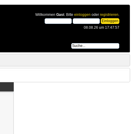
Willkommen
Gast
. Bitte
einloggen
oder
registrieren
.
08.08.26 um 17:47:57