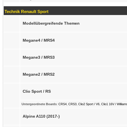
Technik Renault Sport
Modellübergreifende Themen
Megane4 / MRS4
Megane3 / MRS3
Megane2 / MRS2
Clio Sport / RS
Untergeordnete Boards
:
CRS4
,
CRS3
,
Clio2 Sport / V6
,
Clio1 16V / William
Alpine A110 (2017-)