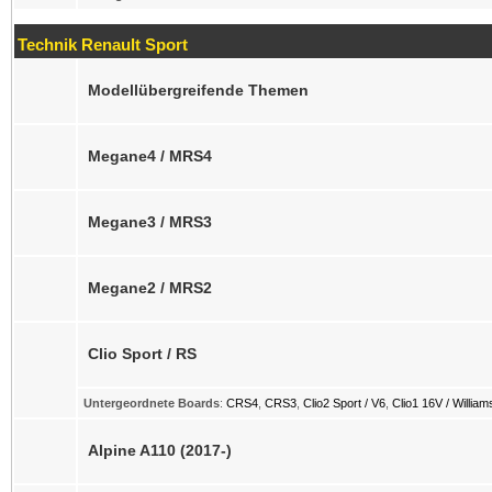
Technik Renault Sport
Modellübergreifende Themen
Megane4 / MRS4
Megane3 / MRS3
Megane2 / MRS2
Clio Sport / RS
Untergeordnete Boards
:
CRS4
,
CRS3
,
Clio2 Sport / V6
,
Clio1 16V / William
Alpine A110 (2017-)