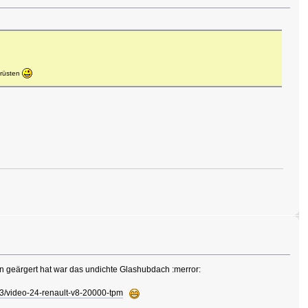
krüsten
 geärgert hat war das undichte Glashubdach :merror:
23/video-24-renault-v8-20000-tpm