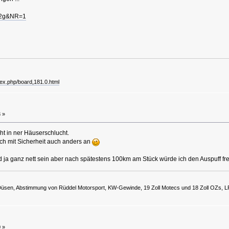
JJ2g&NR=1
dex.php/board,181.0.html
 »
ht in ner Häuserschlucht.
ich mit Sicherheit auch anders an
ja ganz nett sein aber nach spätestens 100km am Stück würde ich den Auspuff frei
Düsen, Abstimmung von Rüddel Motorsport, KW-Gewinde, 19 Zoll Motecs und 18 Zoll OZs,
 »