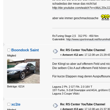
schadedas der neue das nicht tut
http://de.youtube.com/watch?v=cMzL20x
aber wie immer geschmackssache
RsTuning Stage 2,5 312 PS - 450 Nm
Galerielink:
http://www.sportrenault.net/forum/in
Boondock Saint
Re: RS Center YouTube Channel
«
Antwort #12 am:
17.12.08 um 21:29:43
Mitglied
Der Klingt so aber auf offenem Feld und nic
Die selben Clio A auf offenem Feld hören s
Für kurze Etappen mag deren Auspuffsound 
Beiträge: 6214
Laguna 2 Ph. 2 GT Flh. 2.0 16V T
15T-Turbo, 3-Zoll Downpipe und AGA, größere 
Laguna 3 Coupe V6dci
xc1te
Re: RS Center YouTube Channel
«
Antwort #13 am:
17.12.08 um 21:37:30
Mitglied