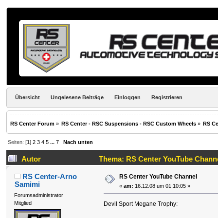
Übersicht
Ungelesene Beiträge
Einloggen
Registrieren
RS Center Forum
»
RS Center - RSC Suspensions - RSC Custom Wheels
»
RS Ce
Seiten: [
1
]
2
3
4
5
...
7
Nach unten
Autor
Thema: RS Center YouTube Channe
RS Center-Arno
RS Center YouTube Channel
Samimi
«
am:
16.12.08 um 01:10:05 »
Forumsadministrator
Mitglied
Devil Sport Megane Trophy: