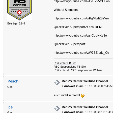
http://www.youtube.com/v/GoTZv5OLLwo
Without Silencers:
http://www.youtube.com/v/PgMbdZBsVrw
Beiträge: 3244
Quicksilver Supersport At 650 RPM:
http://www.youtube.com/v/s-CdqtvKe3o
Quicksilver Supersport:
http://www.youtube.com/v/W7BE-sdz_Ok
RS Center FB Site
RSC Suspensions FB Site
RS Center & RSC Suspensions Website
Peschi
Re: RS Center YouTube Channel
«
Antwort #1 am:
16.12.08 um 09:54:25 
Gast
auch nicht schlecht
ice
Re: RS Center YouTube Channel
«
Antwort #2 am:
16.12.08 um 11:51:41 
Gast