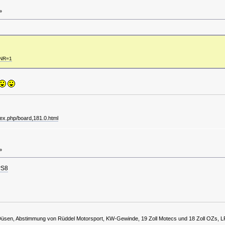
»
&NR=1
dex.php/board,181.0.html
»
rS8
Düsen, Abstimmung von Rüddel Motorsport, KW-Gewinde, 19 Zoll Motecs und 18 Zoll OZs,