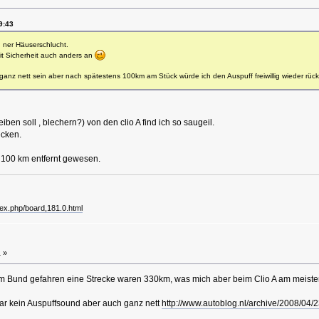
9:43
n ner Häuserschlucht.
mit Sicherheit auch anders an
anz nett sein aber nach spätestens 100km am Stück würde ich den Auspuff freiwillig wieder rüc
ben soll , blechern?) von den clio A find ich so saugeil.
ecken.
s 100 km entfernt gewesen.
dex.php/board,181.0.html
 »
um Bund gefahren eine Strecke waren 330km, was mich aber beim Clio A am meisten
war kein Auspuffsound aber auch ganz nett
http://www.autoblog.nl/archive/2008/04/