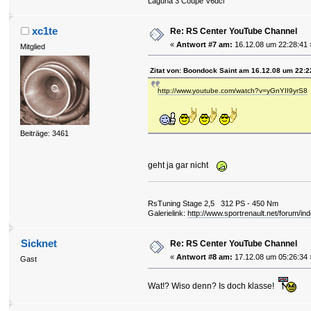
Laguna 3 Coupe V6dci
xc1te
Re: RS Center YouTube Channel
«
Antwort #7 am:
16.12.08 um 22:28:41 
Mitglied
Zitat von: Boondock Saint am 16.12.08 um 22:2
http://www.youtube.com/watch?v=yGnYII9yrS8
Beiträge: 3461
geht ja gar nicht
RsTuning Stage 2,5 312 PS - 450 Nm
Galerielink:
http://www.sportrenault.net/forum/in
Sicknet
Re: RS Center YouTube Channel
«
Antwort #8 am:
17.12.08 um 05:26:34 
Gast
Wat!? Wiso denn? Is doch klasse!