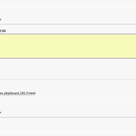
»
2:20
dex.php/board,181.0.html
»