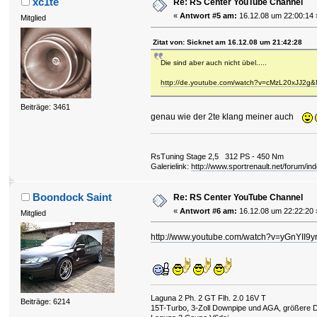
xc1te
Re: RS Center YouTube Channel
«
Antwort #5 am:
16.12.08 um 22:00:14 
Mitglied
Zitat von: Sicknet am 16.12.08 um 21:42:28
Die sind aber auch nicht übel.....
http://de.youtube.com/watch?v=cMzL20xJJ2g
Beiträge: 3461
genau wie der 2te klang meiner auch
RsTuning Stage 2,5 312 PS - 450 Nm
Galerielink:
http://www.sportrenault.net/forum/in
Boondock Saint
Re: RS Center YouTube Channel
«
Antwort #6 am:
16.12.08 um 22:22:20 
Mitglied
http://www.youtube.com/watch?v=yGnYII9y
Laguna 2 Ph. 2 GT Flh. 2.0 16V T
Beiträge: 6214
15T-Turbo, 3-Zoll Downpipe und AGA, größere 