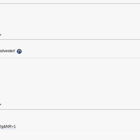
»
 silvester!
»
JJ2g&NR=1