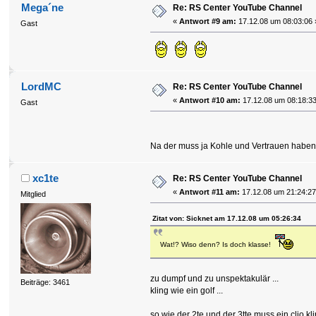
Mega´ne
Re: RS Center YouTube Channel
«
Antwort #9 am:
17.12.08 um 08:03:06 
Gast
LordMC
Re: RS Center YouTube Channel
«
Antwort #10 am:
17.12.08 um 08:18:33
Gast
Na der muss ja Kohle und Vertrauen haben
xc1te
Re: RS Center YouTube Channel
«
Antwort #11 am:
17.12.08 um 21:24:27
Mitglied
Zitat von: Sicknet am 17.12.08 um 05:26:34
Wat!? Wiso denn? Is doch klasse!
zu dumpf und zu unspektakulär ...
Beiträge: 3461
kling wie ein golf ...
so wie der 2te und der 3tte muss ein clio kli