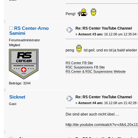
Peng!
RS Center-Arno
Re: RS Center YouTube Channel
Samimi
«
Antwort #3 am:
16.12.08 um 12:35:04 
Forumsadministrator
Mitglied
peng
ist geil. und es ist ja bald wieder
RS Center FB Site
RSC Suspensions FB Site
RS Center & RSC Suspensions Website
Beiträge: 3244
Sicknet
Re: RS Center YouTube Channel
«
Antwort #4 am:
16.12.08 um 21:42:28 
Gast
Die sind aber auch nicht übel.....
http://de.youtube.com/watch?v=cMzL20x