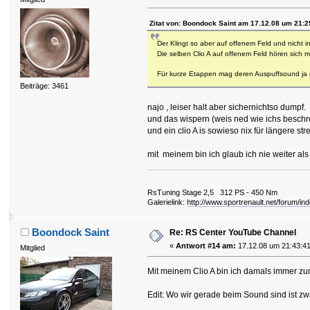
Zitat von: Boondock Saint am 17.12.08 um 21:2
Der Klingt so aber auf offenem Feld und nicht i
Die selben Clio A auf offenem Feld hören sich 
Für kurze Etappen mag deren Auspuffsound ja g
Beiträge: 3461
najo , leiser halt aber sichernichtso dumpf.
und das wispern (weis ned wie ichs beschrei
und ein clio A is sowieso nix für längere str
mit meinem bin ich glaub ich nie weiter al
RsTuning Stage 2,5 312 PS - 450 Nm
Galerielink:
http://www.sportrenault.net/forum/in
Boondock Saint
Re: RS Center YouTube Channel
«
Antwort #14 am:
17.12.08 um 21:43:41
Mitglied
Mit meinem Clio A bin ich damals immer z
Edit: Wo wir gerade beim Sound sind ist z