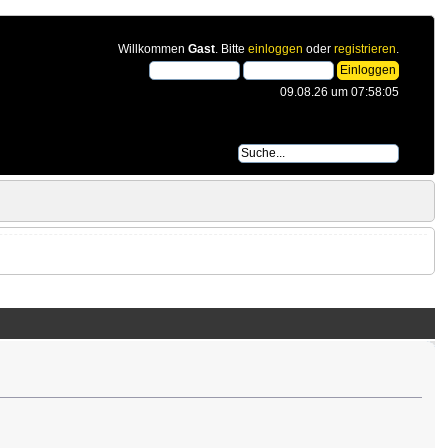
Willkommen
Gast
. Bitte
einloggen
oder
registrieren
.
09.08.26 um 07:58:05