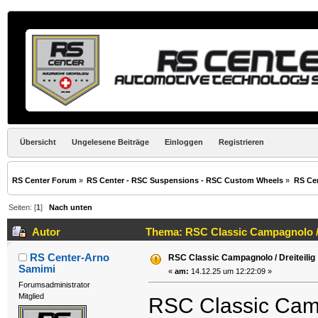
Übersicht
Ungelesene Beiträge
Einloggen
Registrieren
RS Center Forum
»
RS Center - RSC Suspensions - RSC Custom Wheels
»
RS Ce
Seiten: [
1
]
Nach unten
Autor
Thema: RSC Classic Campagnolo / D
RS Center-Arno
RSC Classic Campagnolo / Dreiteilig
Samimi
«
am:
14.12.25 um 12:22:09 »
Forumsadministrator
Mitglied
RSC Classic Camp