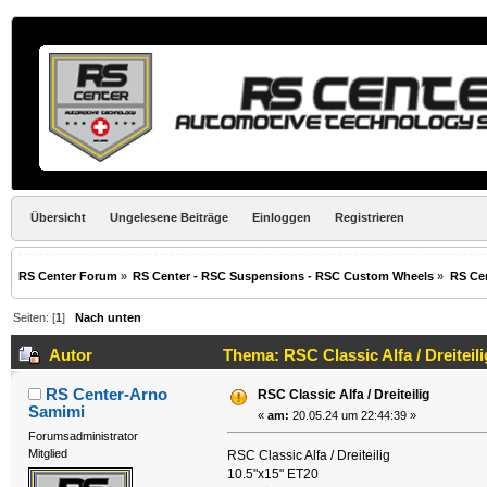
Übersicht
Ungelesene Beiträge
Einloggen
Registrieren
RS Center Forum
»
RS Center - RSC Suspensions - RSC Custom Wheels
»
RS Ce
Seiten: [
1
]
Nach unten
Autor
Thema: RSC Classic Alfa / Dreiteil
RS Center-Arno
RSC Classic Alfa / Dreiteilig
Samimi
«
am:
20.05.24 um 22:44:39 »
Forumsadministrator
Mitglied
RSC Classic Alfa / Dreiteilig
10.5"x15" ET20