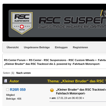
Übersicht
Ungelesene Beiträge
Einloggen
Registrieren
RS Center Forum
»
RS Center - RSC Suspensions - RSC Custom Wheels
»
Fahrb
„Kleiner Bruder“ das RSC Tracktool die 2. powered by -Fahrbach Motorsport-
Seiten: [
1
]
Nach unten
Autor
Thema: „Kleiner Bruder“ das RSC T
R26R 059
„Kleiner Bruder“ das RSC Tracktool d
Fahrbach Motorsport-
Mitglied
«
am:
17.01.19 um 06:43:30 »
Beiträge: 406