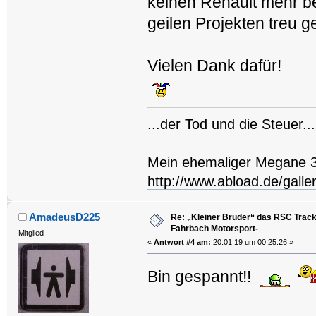
keinen Renault mehr b
geilen Projekten treu g
Vielen Dank dafür!
...der Tod und die Steuer...
Mein ehemaliger Megane 
http://www.abload.de/gal
AmadeusD225
Re: „Kleiner Bruder“ das RSC Trackt
Fahrbach Motorsport-
Mitglied
«
Antwort #4 am:
20.01.19 um 00:25:26 »
Bin gespannt!!