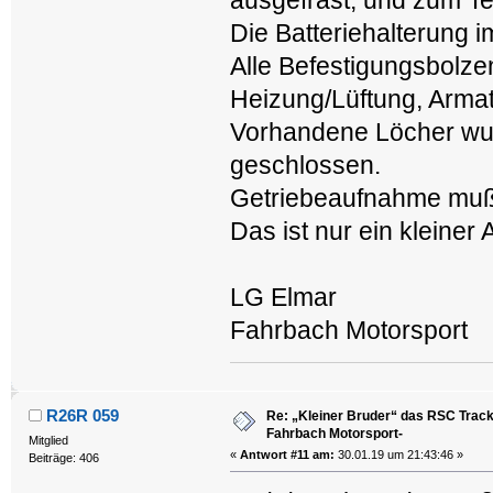
ausgefräst, und zum Tei
Die Batteriehalterung i
Alle Befestigungsbolze
Heizung/Lüftung, Armat
Vorhandene Löcher wur
geschlossen.
Getriebeaufnahme muß
Das ist nur ein kleine
LG Elmar
Fahrbach Motorsport
R26R 059
Re: „Kleiner Bruder“ das RSC Trackt
Fahrbach Motorsport-
Mitglied
«
Antwort #11 am:
30.01.19 um 21:43:46 »
Beiträge: 406