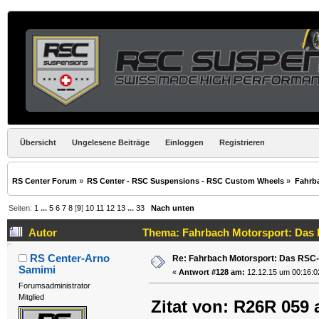
Übersicht
Ungelesene Beiträge
Einloggen
Registrieren
RS Center Forum
»
RS Center - RSC Suspensions - RSC Custom Wheels
»
Fahrb
Seiten:
1
...
5
6
7
8
[
9
]
10
11
12
13
...
33
Nach unten
Autor
Thema: Fahrbach Motorsport: Das 
RS Center-Arno
Re: Fahrbach Motorsport: Das RSC-
Samimi
«
Antwort #128 am:
12.12.15 um 00:16:0
Forumsadministrator
Mitglied
Zitat von: R26R 059 