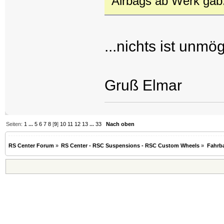
Airbags ab Werk gab
...nichts ist unmö
Gruß Elmar
Seiten:
1
...
5
6
7
8
[
9
]
10
11
12
13
...
33
Nach oben
RS Center Forum
»
RS Center - RSC Suspensions - RSC Custom Wheels
»
Fahrb