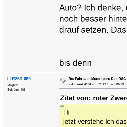
Auto? Ich denke, 
noch besser hint
drauf setzen. Das
bis denn
R26R 059
Re: Fahrbach Motorsport: Das RSC-
«
Antwort #136 am:
21.12.15 um 06:29:5
Mitglied
Beiträge: 406
Zitat von: roter Zwe
Hi
jetzt verstehe ich da