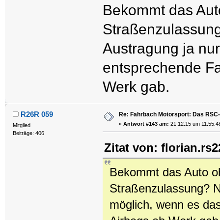
Bekommt das Auto
Straßenzulassung
Austragung ja nu
entsprechende Fa
Werk gab.
R26R 059
Re: Fahrbach Motorsport: Das RSC-
«
Antwort #143 am:
21.12.15 um 11:55:4
Mitglied
Beiträge: 406
Zitat von: florian.r
Bekommt das Auto oh
Straßenzulassung? No
möglich, wenn es da