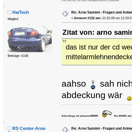
HaiTech
Re: Arno Samimi - Fragen und Antw
«
Antwort #132 am:
21.02.09 um 12:33:0
Mitglied
Zitat von: arno sami
das ist nur der cd we
mittelarmlehnendecke
Beiträge: 6108
aahso
sah nich
abdeckung wär
Keine Sorge, ich antworte IMMER
Nur WANN, das va
RS Center-Arno
Re: Arno Samimi - Fragen und Antw