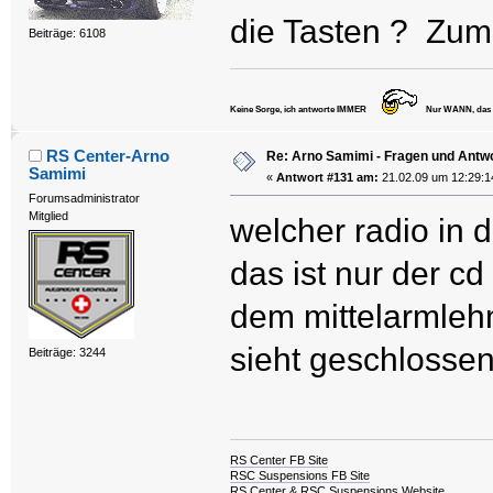
die Tasten ? Zumi
Beiträge: 6108
Keine Sorge, ich antworte IMMER
Nur WANN, das va
RS Center-Arno
Re: Arno Samimi - Fragen und Antw
Samimi
«
Antwort #131 am:
21.02.09 um 12:29:1
Forumsadministrator
Mitglied
welcher radio in 
das ist nur der cd
dem mittelarmleh
sieht geschlossen
Beiträge: 3244
RS Center FB Site
RSC Suspensions FB Site
RS Center & RSC Suspensions Website