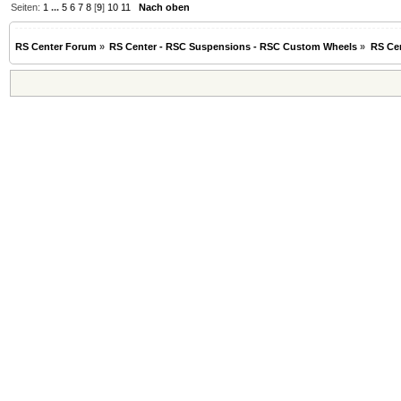
Seiten:
1
...
5
6
7
8
[
9
]
10
11
Nach oben
RS Center Forum
»
RS Center - RSC Suspensions - RSC Custom Wheels
»
RS Cen