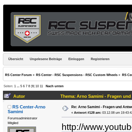
Übersicht
Ungelesene Beiträge
Einloggen
Registrieren
RS Center Forum
»
RS Center - RSC Suspensions - RSC Custom Wheels
»
RS Cen
Seiten:
1
...
5
6
7
8
[
9
]
10
11
Nach unten
Autor
Thema: Arno Samimi - Fragen und 
RS Center-Arno
Re: Arno Samimi - Fragen und Antw
Samimi
«
Antwort #128 am:
03.12.08 um 19:43:4
Forumsadministrator
Mitglied
http://www.yout