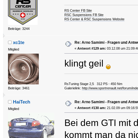
RS Center FB Site
RSC Suspensions FB Site
RS Center & RSC Suspensions Website
Beiträge: 3244
xc1te
Re: Arno Samimi - Fragen und Antw
«
Antwort #129 am:
03.12.08 um 21:09:4
Mitglied
klingt geil
RsTuning Stage 2,5 312 PS - 450 Nm
Beiträge: 3461
Galerielink:
http://www.sportrenault.net/forum/ind
HaiTech
Re: Arno Samimi - Fragen und Antw
«
Antwort #130 am:
21.02.09 um 09:16:5
Mitglied
Bei dem GTI mit d
kommt man da nic