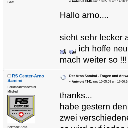
«
Antwort #140 am:
10.05.09 um 14:26:1
Gast
Hallo arno....
sieht sehr lecker
ich hoffe neu
mach weiter so !!
RS Center-Arno
Re: Arno Samimi - Fragen und Antw
Samimi
«
Antwort #141 am:
10.05.09 um 16:06:2
Forumsadministrator
Mitglied
thanks...
habe gestern den 
zwei verschieden
Beiträge: 3244