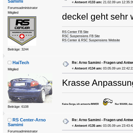
Samimi
«
Antwort #133 am:
21.02.09 um 12:35:3
Forumsadministrator
Mitglied
deckel geht sehr 
RS Center FB Site
RSC Suspensions FB Site
RS Center & RSC Suspensions Website
Beiträge: 3244
HaiTech
Re: Arno Samimi - Fragen und Antw
«
Antwort #134 am:
03.05.09 um 22:42:2
Mitglied
Krasse Anpassun
Keine Sorge, ich antworte IMMER
Nur WANN, das va
Beiträge: 6108
RS Center-Arno
Re: Arno Samimi - Fragen und Antw
Samimi
«
Antwort #135 am:
03.05.09 um 23:43:4
Forumsadministrator