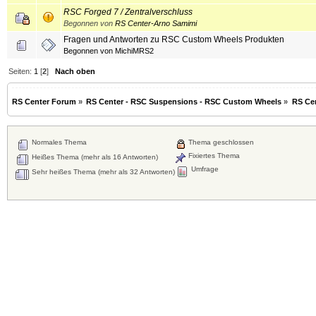
RSC Forged 7 / Zentralverschluss
Begonnen von
RS Center-Arno Samimi
Fragen und Antworten zu RSC Custom Wheels Produkten
Begonnen von
MichiMRS2
Seiten:
1
[
2
]
Nach oben
RS Center Forum
»
RS Center - RSC Suspensions - RSC Custom Wheels
»
RS Ce
Normales Thema
Thema geschlossen
Fixiertes Thema
Heißes Thema (mehr als 16 Antworten)
Umfrage
Sehr heißes Thema (mehr als 32 Antworten)