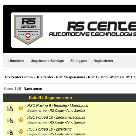
Übersicht
Ungelesene Beiträge
Einloggen
Registrieren
RS Center Forum
»
RS Center - RSC Suspensions - RSC Custom Wheels
»
RS Ce
Seiten:
1
[
2
]
Nach unten
Betreff
/
Begonnen von
RSC Racing 6 / Einteilig / Monoblock
Begonnen von
RS Center-Arno Samimi
RSC Forged 10 / Zentralverschluss
Begonnen von
RS Center-Arno Samimi
RSC Forged 10 / Zweiteilig
Begonnen von
RS Center-Arno Samimi