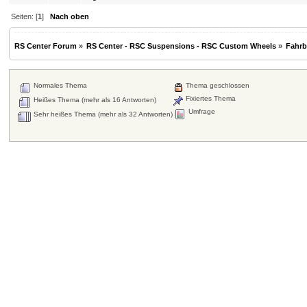
Seiten: [
1
]
Nach oben
RS Center Forum
»
RS Center - RSC Suspensions - RSC Custom Wheels
»
Fahr
Normales Thema
Thema geschlossen
Fixiertes Thema
Heißes Thema (mehr als 16 Antworten)
Umfrage
Sehr heißes Thema (mehr als 32 Antworten)