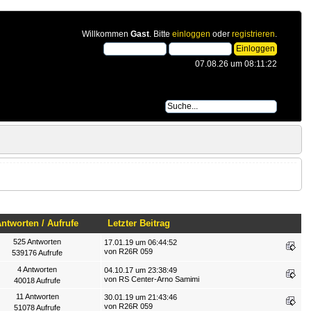
Willkommen
Gast
. Bitte
einloggen
oder
registrieren
.
07.08.26 um 08:11:22
Antworten
/
Aufrufe
Letzter Beitrag
525 Antworten
17.01.19 um 06:44:52
von
R26R 059
539176 Aufrufe
4 Antworten
04.10.17 um 23:38:49
von
RS Center-Arno Samimi
40018 Aufrufe
11 Antworten
30.01.19 um 21:43:46
von
R26R 059
51078 Aufrufe