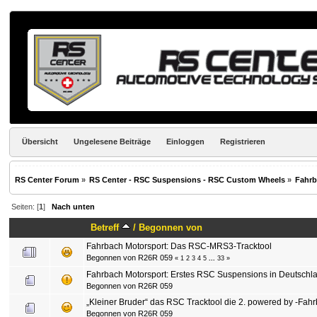
Übersicht
Ungelesene Beiträge
Einloggen
Registrieren
RS Center Forum
»
RS Center - RSC Suspensions - RSC Custom Wheels
»
Fahr
Seiten: [
1
]
Nach unten
Betreff
/
Begonnen von
Fahrbach Motorsport: Das RSC-MRS3-Tracktool
Begonnen von
R26R 059
«
1
2
3
4
5
...
33
»
Fahrbach Motorsport: Erstes RSC Suspensions in Deutschl
Begonnen von
R26R 059
„Kleiner Bruder“ das RSC Tracktool die 2. powered by -Fah
Begonnen von
R26R 059