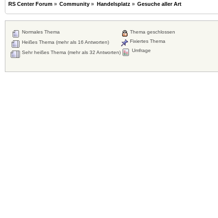
RS Center Forum
»
Community
»
Handelsplatz
»
Gesuche aller Art
Normales Thema
Thema geschlossen
Fixiertes Thema
Heißes Thema (mehr als 16 Antworten)
Umfrage
Sehr heißes Thema (mehr als 32 Antworten)