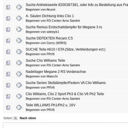
Suche Antriebswelle 8200387381, oder Info zu Bestellung aus Fr
Begonnen von
Akurei
A- Säulen Dichtung links Clio 1
Begonnen von
RS Center-Arno Samimi
Suche Remus Endschalldämpfer für Megane 3 rs
Begonnen von
sidneyk1
Suche DEFEKTEN Recaro CS
Begonnen von
Gerry (M3RS)
SUCHE Teile A610 / GTA (Sitze, Verkleidungen ect.)
Begonnen von
PRV6
Suche Clio Williams Teile
Begonnen von
RS Center-Arno Samimi
Nadellager Megane 2 RS Vorderachse
Begonnen von Matschi
Suche Serien Stoßdämpfer/Federn VA Clio Williams
Begonnen von
PRV6
Clio Williams, Clio 2 Sport Ph3 & Clio V6 Ph2 Teile
Begonnen von
RS Center-Arno Samimi
Teile WILLIAMS Ph1/Ph2 u. 16V
Begonnen von
PRV6
Seiten: [
1
]
Nach oben