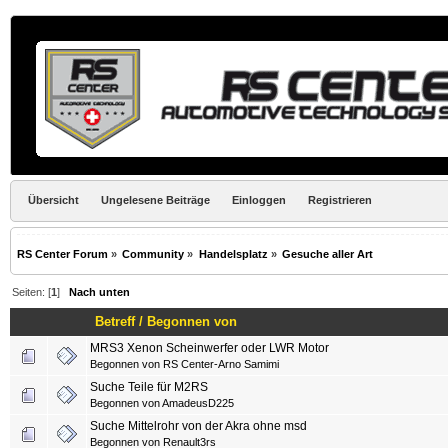
Übersicht
Ungelesene Beiträge
Einloggen
Registrieren
RS Center Forum
»
Community
»
Handelsplatz
»
Gesuche aller Art
Seiten: [
1
]
Nach unten
Betreff
/
Begonnen von
MRS3 Xenon Scheinwerfer oder LWR Motor
Begonnen von
RS Center-Arno Samimi
Suche Teile für M2RS
Begonnen von
AmadeusD225
Suche Mittelrohr von der Akra ohne msd
Begonnen von
Renault3rs