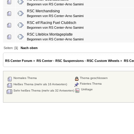
Begonnen von
RS Center-Arno Samimi
RSC Merchandising
Begonnen von
RS Center-Arno Samimi
RSC elf Racing Fuel Clubtisch
Begonnen von
RS Center-Arno Samimi
RSC Liteblox Montageplatte
Begonnen von
RS Center-Arno Samimi
Seiten: [
1
]
Nach oben
RS Center Forum
»
RS Center - RSC Suspensions - RSC Custom Wheels
»
RS Ce
Normales Thema
Thema geschlossen
Fixiertes Thema
Heißes Thema (mehr als 16 Antworten)
Umfrage
Sehr heißes Thema (mehr als 32 Antworten)