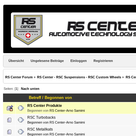
Übersicht
Ungelesene Beiträge
Einloggen
Registrieren
RS Center Forum
»
RS Center - RSC Suspensions - RSC Custom Wheels
»
RS Ce
Seiten: [
1
]
Nach unten
Betreff
/
Begonnen von
RS Center Produkte
Begonnen von
RS Center-Arno Samimi
RSC Turbobacks
Begonnen von
RS Center-Arno Samimi
RSC Metallkats
Begonnen von
RS Center-Arno Samimi