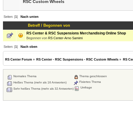
RSC Custom Wheels
Seiten: [
1
]
Nach unten
Betreff
/
Begonnen von
RS Center & RSC Suspensions Merchandising Online Shop
Begonnen von
RS Center-Arno Samimi
Seiten: [
1
]
Nach oben
RS Center Forum
»
RS Center - RSC Suspensions - RSC Custom Wheels
»
RS Ce
Normales Thema
Thema geschlossen
Fixiertes Thema
Heißes Thema (mehr als 16 Antworten)
Umfrage
Sehr heißes Thema (mehr als 32 Antworten)