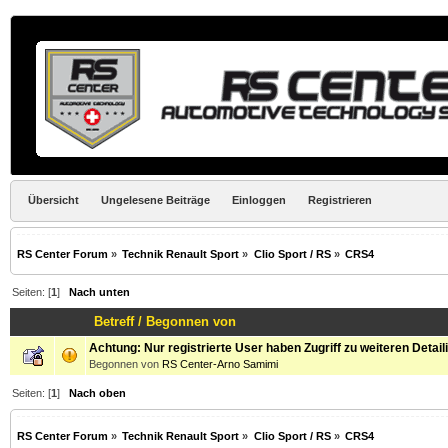
Übersicht
Ungelesene Beiträge
Einloggen
Registrieren
RS Center Forum
»
Technik Renault Sport
»
Clio Sport / RS
»
CRS4
Seiten: [
1
]
Nach unten
Betreff
/
Begonnen von
Achtung: Nur registrierte User haben Zugriff zu weiteren Detail
Begonnen von
RS Center-Arno Samimi
Seiten: [
1
]
Nach oben
RS Center Forum
»
Technik Renault Sport
»
Clio Sport / RS
»
CRS4