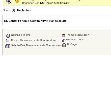
Begonnen von
RS Center-Arno Samimi
Seiten: [
1
]
Nach oben
RS Center Forum
»
Community
»
Handelsplatz
Normales Thema
Thema geschlossen
Fixiertes Thema
Heißes Thema (mehr als 16 Antworten)
Umfrage
Sehr heißes Thema (mehr als 32 Antworten)