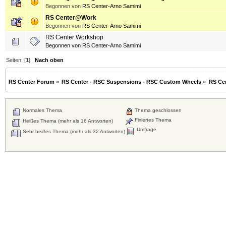
Begonnen von
RS Center-Arno Samimi
RS Center@Work
Begonnen von
RS Center-Arno Samimi
RS Center Workshop
Begonnen von
RS Center-Arno Samimi
Seiten: [
1
]
Nach oben
RS Center Forum
»
RS Center - RSC Suspensions - RSC Custom Wheels
»
RS Ce
Normales Thema
Thema geschlossen
Fixiertes Thema
Heißes Thema (mehr als 16 Antworten)
Umfrage
Sehr heißes Thema (mehr als 32 Antworten)