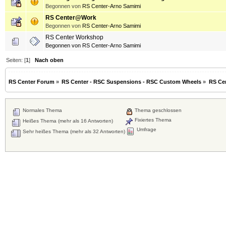
Begonnen von
RS Center-Arno Samimi
RS Center@Work
Begonnen von
RS Center-Arno Samimi
RS Center Workshop
Begonnen von
RS Center-Arno Samimi
Seiten: [
1
]
Nach oben
RS Center Forum
»
RS Center - RSC Suspensions - RSC Custom Wheels
»
RS Ce
Normales Thema
Thema geschlossen
Fixiertes Thema
Heißes Thema (mehr als 16 Antworten)
Umfrage
Sehr heißes Thema (mehr als 32 Antworten)